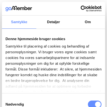
Samtykke
Detaljer
Om
Denne hjemmeside bruger cookies
Samtykke til placering af cookies og behandling af
personoplysninger. Vi bruger vores egne cookies samt
cookies fra vores samarbejdspartnere for at indsamle
personoplysninger om dig for at opfylde forskellige
formål. Disse formål inkluderer: At sikre, at hjemmesiden
fungerer korrekt og huske dine indstillinger for at skabe
en bedre brugeroplevelse for dig. At analysere din
adfærd på hjemmesiden for at optimere og forbedre
vores platform. At målrette vores indhold og annoncer på
sociale medier og eksterne sider baseret på din adfærd
Samtykkevalg
på vores hjemmeside. Vi kan også videregive
Nødvendig