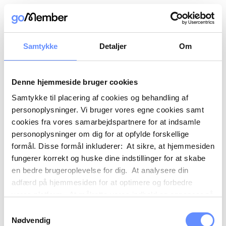
Samtykke
Detaljer
Om
Denne hjemmeside bruger cookies
Samtykke til placering af cookies og behandling af
personoplysninger. Vi bruger vores egne cookies samt
cookies fra vores samarbejdspartnere for at indsamle
personoplysninger om dig for at opfylde forskellige
formål. Disse formål inkluderer: At sikre, at hjemmesiden
fungerer korrekt og huske dine indstillinger for at skabe
en bedre brugeroplevelse for dig. At analysere din
adfærd på hjemmesiden for at optimere og forbedre
vores platform. At målrette vores indhold og annoncer på
sociale medier og eksterne sider baseret på din adfærd
Samtykkevalg
på vores hjemmeside. Vi kan også videregive
Nødvendig