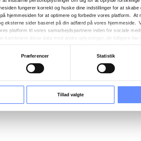
 at indsamle personoplysninger om dig for at opfylde forskellige
mesiden fungerer korrekt og huske dine indstillinger for at skabe
 på hjemmesiden for at optimere og forbedre vores platform. At 
og eksterne sider baseret på din adfærd på vores hjemmeside. V
ores platform til vores samarbejdspartnere inden for sociale med
 kombinere disse data med andre oplysninger, de tidligere har få
nester. Det skal bemærkes, at nogle af vores samarbejdspartner
nder detaljer finder du yderligere information om formålene me
Præferencer
Statistik
e oplysninger og hvem der sætter hver enkelt cookie. Derudover
mer selv, hvilke formål vores hjemmeside må anvende cookies
es. Du har også mulighed for at tilbagekalde dit samtykke eller 
sninger om vores brug af cookies kan findes i
vores cookiepoli
ger i
vores persondatapolitik
.
Tillad valgte