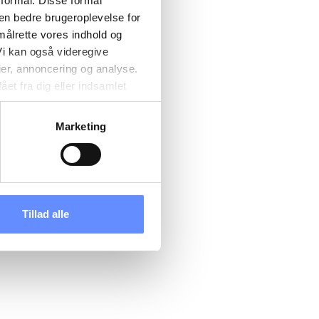
 formål. Disse formål
 en bedre brugeroplevelse for
målrette vores indhold og
i kan også videregive
ier, annoncering og analyse.
et fra dig eller indsamlet
e kan være placeret i usikre
d cookies, overordnede
Marketing
 kan du se, hvor længe hver
 til og dermed behandle
ændre det på vores
tik
, og du kan læse om vores
Tillad alle