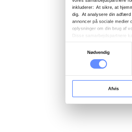
vores samarbejdspartnere for
inkluderer: At sikre, at hjem
dig. At analysere din adfærd
annoncer på sociale medier 
oplysninger om din brug af v
Disse samarbejdspartnere kan
gennem din brug af deres tje
Samtykkevalg
tredjelande, herunder USA. U
Nødvendig
beskrivelser af de indsamled
cookie opbevares. Du bestem
oplysninger om dig via cooki
hjemmeside. Yderligere oply
behandling af personoplysnin
Afvis