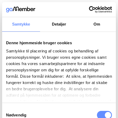
Samtykke
Detaljer
Om
Denne hjemmeside bruger cookies
Samtykke til placering af cookies og behandling af
personoplysninger. Vi bruger vores egne cookies samt
cookies fra vores samarbejdspartnere for at indsamle
personoplysninger om dig for at opfylde forskellige
formål. Disse formål inkluderer: At sikre, at hjemmesiden
fungerer korrekt og huske dine indstillinger for at skabe
en bedre brugeroplevelse for dig. At analysere din
adfærd på hjemmesiden for at optimere og forbedre
vores platform. At målrette vores indhold og annoncer på
sociale medier og eksterne sider baseret på din adfærd
Samtykkevalg
på vores hjemmeside. Vi kan også videregive
Nødvendig