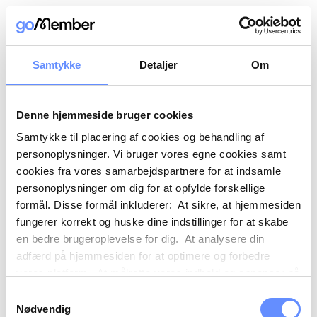
Samtykke
Detaljer
Om
Denne hjemmeside bruger cookies
Samtykke til placering af cookies og behandling af
personoplysninger. Vi bruger vores egne cookies samt
cookies fra vores samarbejdspartnere for at indsamle
personoplysninger om dig for at opfylde forskellige
formål. Disse formål inkluderer: At sikre, at hjemmesiden
fungerer korrekt og huske dine indstillinger for at skabe
en bedre brugeroplevelse for dig. At analysere din
adfærd på hjemmesiden for at optimere og forbedre
vores platform. At målrette vores indhold og annoncer på
sociale medier og eksterne sider baseret på din adfærd
Samtykkevalg
på vores hjemmeside. Vi kan også videregive
Nødvendig