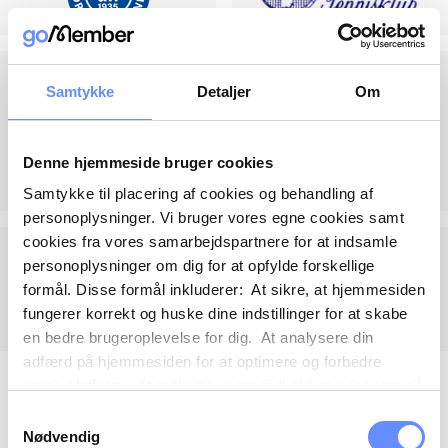
Samtykke
Detaljer
Om
Denne hjemmeside bruger cookies
Samtykke til placering af cookies og behandling af
personoplysninger. Vi bruger vores egne cookies samt
cookies fra vores samarbejdspartnere for at indsamle
personoplysninger om dig for at opfylde forskellige
formål. Disse formål inkluderer: At sikre, at hjemmesiden
fungerer korrekt og huske dine indstillinger for at skabe
en bedre brugeroplevelse for dig. At analysere din
adfærd på hjemmesiden for at optimere og forbedre
vores platform. At målrette vores indhold og annoncer på
sociale medier og eksterne sider baseret på din adfærd
Samtykkevalg
på vores hjemmeside. Vi kan også videregive
Nødvendig