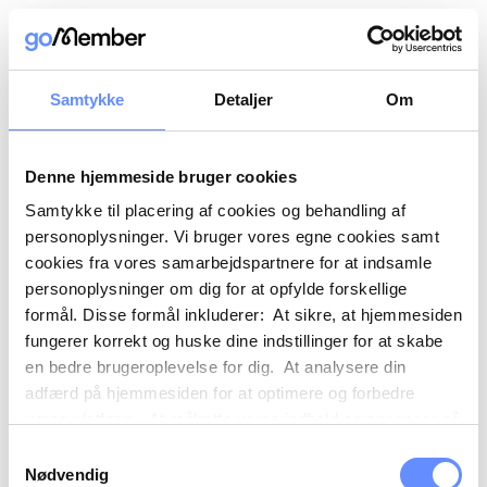
Samtykke
Detaljer
Om
Denne hjemmeside bruger cookies
Samtykke til placering af cookies og behandling af
personoplysninger. Vi bruger vores egne cookies samt
cookies fra vores samarbejdspartnere for at indsamle
personoplysninger om dig for at opfylde forskellige
formål. Disse formål inkluderer: At sikre, at hjemmesiden
fungerer korrekt og huske dine indstillinger for at skabe
en bedre brugeroplevelse for dig. At analysere din
adfærd på hjemmesiden for at optimere og forbedre
vores platform. At målrette vores indhold og annoncer på
sociale medier og eksterne sider baseret på din adfærd
Samtykkevalg
på vores hjemmeside. Vi kan også videregive
Nødvendig