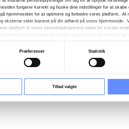
 at indsamle personoplysninger om dig for at opfylde forskellige
mesiden fungerer korrekt og huske dine indstillinger for at skabe
 på hjemmesiden for at optimere og forbedre vores platform. At 
og eksterne sider baseret på din adfærd på vores hjemmeside. V
ores platform til vores samarbejdspartnere inden for sociale med
 kombinere disse data med andre oplysninger, de tidligere har få
nester. Det skal bemærkes, at nogle af vores samarbejdspartner
nder detaljer finder du yderligere information om formålene me
Præferencer
Statistik
e oplysninger og hvem der sætter hver enkelt cookie. Derudover
mer selv, hvilke formål vores hjemmeside må anvende cookies
es. Du har også mulighed for at tilbagekalde dit samtykke eller 
sninger om vores brug af cookies kan findes i
vores cookiepoli
ger i
vores persondatapolitik
.
Tillad valgte