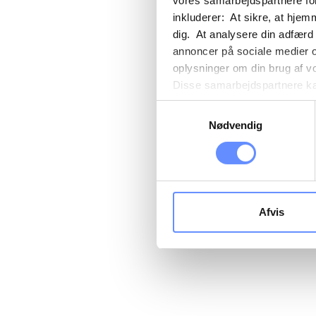
vores samarbejdspartnere for
inkluderer: At sikre, at hjem
dig. At analysere din adfærd
annoncer på sociale medier 
oplysninger om din brug af v
Disse samarbejdspartnere kan
gennem din brug af deres tje
Samtykkevalg
tredjelande, herunder USA. U
Nødvendig
beskrivelser af de indsamled
cookie opbevares. Du bestem
oplysninger om dig via cooki
hjemmeside. Yderligere oply
behandling af personoplysnin
Afvis