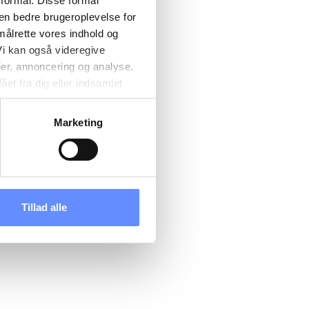
 formål. Disse formål
 en bedre brugeroplevelse for
målrette vores indhold og
i kan også videregive
ier, annoncering og analyse.
et fra dig eller indsamlet
e kan være placeret i usikre
d cookies, overordnede
Marketing
 kan du se, hvor længe hver
 til og dermed behandle
ændre det på vores
tik
, og du kan læse om vores
Tillad alle