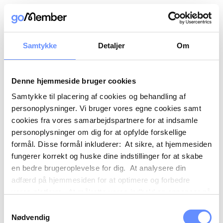
Samtykke
Detaljer
Om
Denne hjemmeside bruger cookies
Samtykke til placering af cookies og behandling af
personoplysninger. Vi bruger vores egne cookies samt
cookies fra vores samarbejdspartnere for at indsamle
personoplysninger om dig for at opfylde forskellige
formål. Disse formål inkluderer: At sikre, at hjemmesiden
fungerer korrekt og huske dine indstillinger for at skabe
en bedre brugeroplevelse for dig. At analysere din
adfærd på hjemmesiden for at optimere og forbedre
vores platform. At målrette vores indhold og annoncer på
sociale medier og eksterne sider baseret på din adfærd
Samtykkevalg
på vores hjemmeside. Vi kan også videregive
Nødvendig