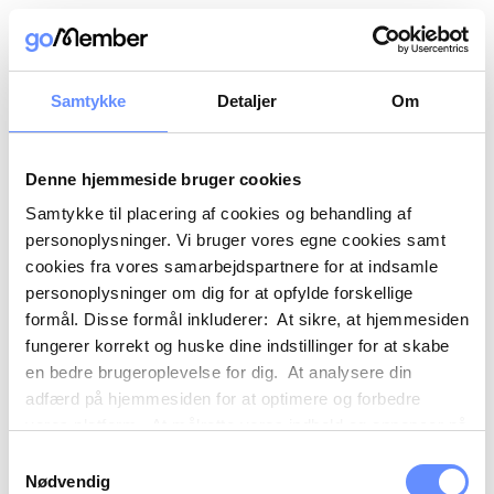
Samtykke
Detaljer
Om
Denne hjemmeside bruger cookies
Samtykke til placering af cookies og behandling af
personoplysninger. Vi bruger vores egne cookies samt
cookies fra vores samarbejdspartnere for at indsamle
personoplysninger om dig for at opfylde forskellige
formål. Disse formål inkluderer: At sikre, at hjemmesiden
fungerer korrekt og huske dine indstillinger for at skabe
en bedre brugeroplevelse for dig. At analysere din
adfærd på hjemmesiden for at optimere og forbedre
vores platform. At målrette vores indhold og annoncer på
sociale medier og eksterne sider baseret på din adfærd
Samtykkevalg
på vores hjemmeside. Vi kan også videregive
Nødvendig