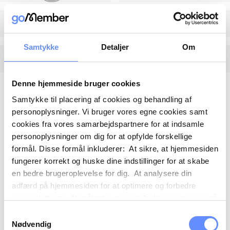
Samtykke
Detaljer
Om
Denne hjemmeside bruger cookies
Samtykke til placering af cookies og behandling af
personoplysninger. Vi bruger vores egne cookies samt
cookies fra vores samarbejdspartnere for at indsamle
personoplysninger om dig for at opfylde forskellige
formål. Disse formål inkluderer: At sikre, at hjemmesiden
fungerer korrekt og huske dine indstillinger for at skabe
en bedre brugeroplevelse for dig. At analysere din
adfærd på hjemmesiden for at optimere og forbedre
vores platform. At målrette vores indhold og annoncer på
sociale medier og eksterne sider baseret på din adfærd
Samtykkevalg
på vores hjemmeside. Vi kan også videregive
Nødvendig