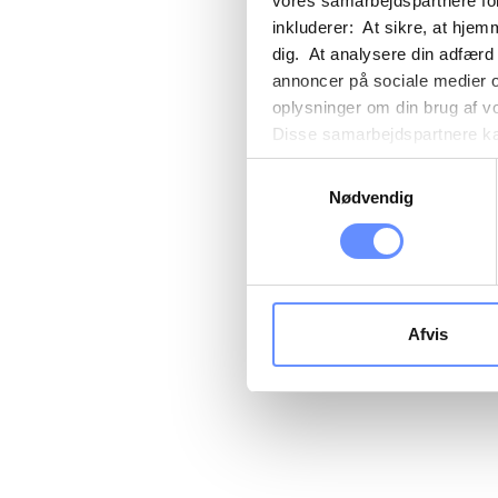
vores samarbejdspartnere for
inkluderer: At sikre, at hjem
dig. At analysere din adfærd
annoncer på sociale medier 
oplysninger om din brug af v
Disse samarbejdspartnere kan
gennem din brug af deres tje
Samtykkevalg
tredjelande, herunder USA. U
Nødvendig
beskrivelser af de indsamled
cookie opbevares. Du bestem
oplysninger om dig via cooki
hjemmeside. Yderligere oply
behandling af personoplysnin
Afvis