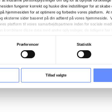
 at indsamle personoplysninger om dig for at opfylde forskellige
mesiden fungerer korrekt og huske dine indstillinger for at skabe
 på hjemmesiden for at optimere og forbedre vores platform. At 
og eksterne sider baseret på din adfærd på vores hjemmeside. V
ores platform til vores samarbejdspartnere inden for sociale med
 kombinere disse data med andre oplysninger, de tidligere har få
nester. Det skal bemærkes, at nogle af vores samarbejdspartner
nder detaljer finder du yderligere information om formålene me
Præferencer
Statistik
e oplysninger og hvem der sætter hver enkelt cookie. Derudover
mer selv, hvilke formål vores hjemmeside må anvende cookies
es. Du har også mulighed for at tilbagekalde dit samtykke eller 
sninger om vores brug af cookies kan findes i
vores cookiepoli
ger i
vores persondatapolitik
.
Tillad valgte