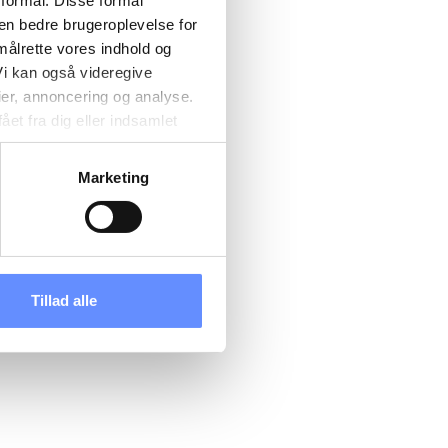
 formål. Disse formål
 en bedre brugeroplevelse for
målrette vores indhold og
i kan også videregive
ier, annoncering og analyse.
et fra dig eller indsamlet
e kan være placeret i usikre
d cookies, overordnede
Marketing
 kan du se, hvor længe hver
 til og dermed behandle
ændre det på vores
tik
, og du kan læse om vores
Tillad alle