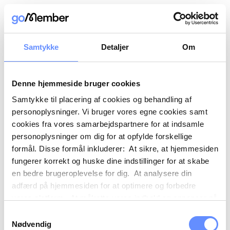
Samtykke
Detaljer
Om
Denne hjemmeside bruger cookies
Samtykke til placering af cookies og behandling af
personoplysninger. Vi bruger vores egne cookies samt
cookies fra vores samarbejdspartnere for at indsamle
personoplysninger om dig for at opfylde forskellige
formål. Disse formål inkluderer: At sikre, at hjemmesiden
fungerer korrekt og huske dine indstillinger for at skabe
en bedre brugeroplevelse for dig. At analysere din
adfærd på hjemmesiden for at optimere og forbedre
vores platform. At målrette vores indhold og annoncer på
sociale medier og eksterne sider baseret på din adfærd
Samtykkevalg
på vores hjemmeside. Vi kan også videregive
Nødvendig