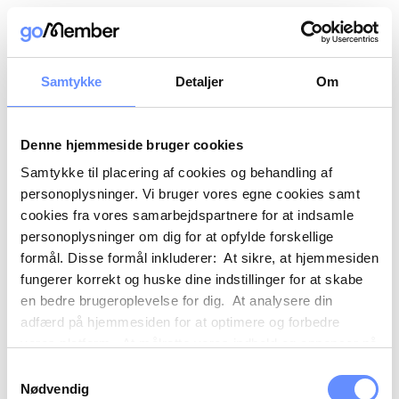
Samtykke
Detaljer
Om
Denne hjemmeside bruger cookies
Samtykke til placering af cookies og behandling af
personoplysninger. Vi bruger vores egne cookies samt
cookies fra vores samarbejdspartnere for at indsamle
personoplysninger om dig for at opfylde forskellige
formål. Disse formål inkluderer: At sikre, at hjemmesiden
fungerer korrekt og huske dine indstillinger for at skabe
en bedre brugeroplevelse for dig. At analysere din
adfærd på hjemmesiden for at optimere og forbedre
vores platform. At målrette vores indhold og annoncer på
sociale medier og eksterne sider baseret på din adfærd
Samtykkevalg
på vores hjemmeside. Vi kan også videregive
Nødvendig