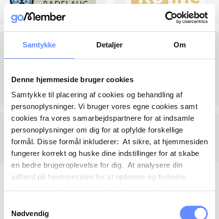
Samtykke
Detaljer
Om
Denne hjemmeside bruger cookies
Samtykke til placering af cookies og behandling af
personoplysninger. Vi bruger vores egne cookies samt
cookies fra vores samarbejdspartnere for at indsamle
personoplysninger om dig for at opfylde forskellige
formål. Disse formål inkluderer: At sikre, at hjemmesiden
fungerer korrekt og huske dine indstillinger for at skabe
en bedre brugeroplevelse for dig. At analysere din
adfærd på hjemmesiden for at optimere og forbedre
vores platform. At målrette vores indhold og annoncer på
sociale medier og eksterne sider baseret på din adfærd
Samtykkevalg
på vores hjemmeside. Vi kan også videregive
Nødvendig