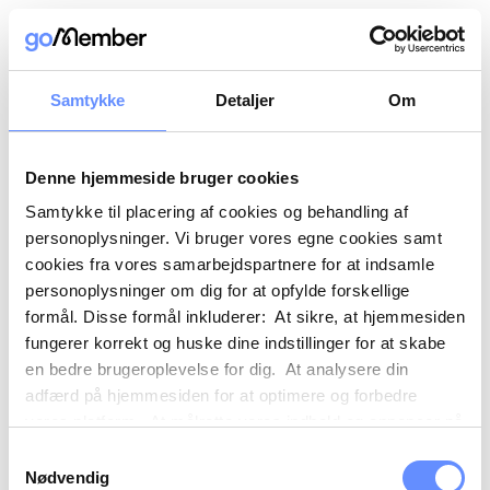
Samtykke
Detaljer
Om
Denne hjemmeside bruger cookies
Samtykke til placering af cookies og behandling af
personoplysninger. Vi bruger vores egne cookies samt
cookies fra vores samarbejdspartnere for at indsamle
personoplysninger om dig for at opfylde forskellige
formål. Disse formål inkluderer: At sikre, at hjemmesiden
fungerer korrekt og huske dine indstillinger for at skabe
en bedre brugeroplevelse for dig. At analysere din
adfærd på hjemmesiden for at optimere og forbedre
vores platform. At målrette vores indhold og annoncer på
sociale medier og eksterne sider baseret på din adfærd
Samtykkevalg
på vores hjemmeside. Vi kan også videregive
Nødvendig