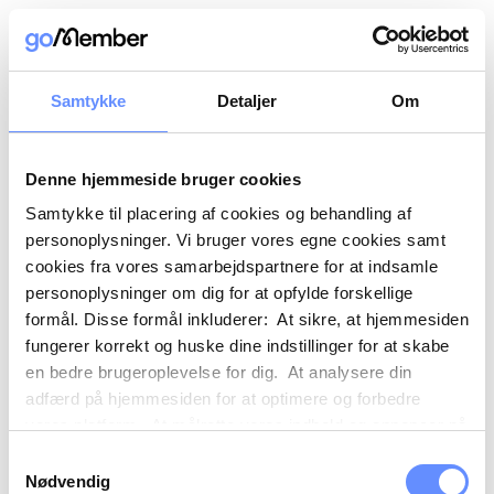
Samtykke
Detaljer
Om
Denne hjemmeside bruger cookies
Samtykke til placering af cookies og behandling af
personoplysninger. Vi bruger vores egne cookies samt
cookies fra vores samarbejdspartnere for at indsamle
personoplysninger om dig for at opfylde forskellige
formål. Disse formål inkluderer: At sikre, at hjemmesiden
fungerer korrekt og huske dine indstillinger for at skabe
en bedre brugeroplevelse for dig. At analysere din
adfærd på hjemmesiden for at optimere og forbedre
vores platform. At målrette vores indhold og annoncer på
sociale medier og eksterne sider baseret på din adfærd
Samtykkevalg
på vores hjemmeside. Vi kan også videregive
Nødvendig