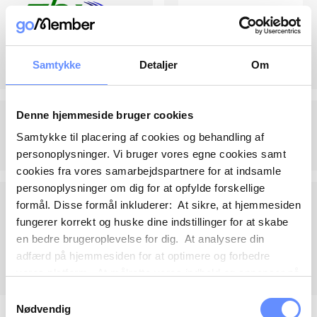
Samtykke
Detaljer
Om
Denne hjemmeside bruger cookies
Samtykke til placering af cookies og behandling af
personoplysninger. Vi bruger vores egne cookies samt
cookies fra vores samarbejdspartnere for at indsamle
personoplysninger om dig for at opfylde forskellige
formål. Disse formål inkluderer: At sikre, at hjemmesiden
fungerer korrekt og huske dine indstillinger for at skabe
en bedre brugeroplevelse for dig. At analysere din
adfærd på hjemmesiden for at optimere og forbedre
vores platform. At målrette vores indhold og annoncer på
sociale medier og eksterne sider baseret på din adfærd
Samtykkevalg
på vores hjemmeside. Vi kan også videregive
Nødvendig