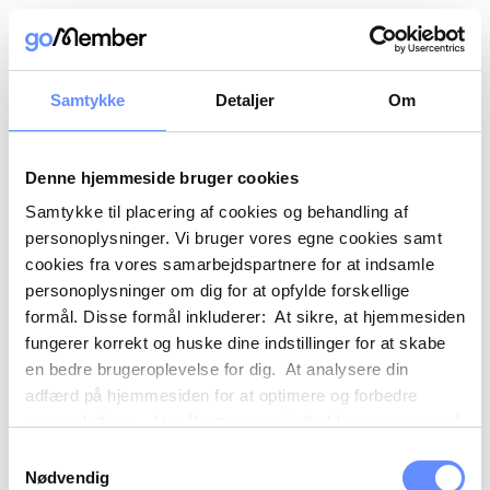
Samtykke
Detaljer
Om
Denne hjemmeside bruger cookies
Samtykke til placering af cookies og behandling af
personoplysninger. Vi bruger vores egne cookies samt
cookies fra vores samarbejdspartnere for at indsamle
personoplysninger om dig for at opfylde forskellige
formål. Disse formål inkluderer: At sikre, at hjemmesiden
fungerer korrekt og huske dine indstillinger for at skabe
en bedre brugeroplevelse for dig. At analysere din
adfærd på hjemmesiden for at optimere og forbedre
vores platform. At målrette vores indhold og annoncer på
sociale medier og eksterne sider baseret på din adfærd
Samtykkevalg
på vores hjemmeside. Vi kan også videregive
Nødvendig