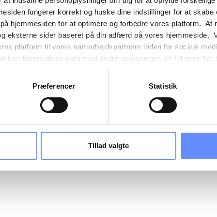
 at indsamle personoplysninger om dig for at opfylde forskellige
mesiden fungerer korrekt og huske dine indstillinger for at skabe
 på hjemmesiden for at optimere og forbedre vores platform. At 
og eksterne sider baseret på din adfærd på vores hjemmeside. V
ores platform til vores samarbejdspartnere inden for sociale med
 kombinere disse data med andre oplysninger, de tidligere har få
nester. Det skal bemærkes, at nogle af vores samarbejdspartner
nder detaljer finder du yderligere information om formålene me
Præferencer
Statistik
e oplysninger og hvem der sætter hver enkelt cookie. Derudover
mer selv, hvilke formål vores hjemmeside må anvende cookies
es. Du har også mulighed for at tilbagekalde dit samtykke eller 
sninger om vores brug af cookies kan findes i
vores cookiepoli
ger i
vores persondatapolitik
.
Tillad valgte