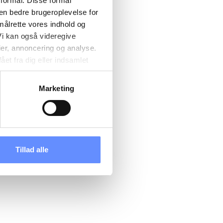
 formål. Disse formål
 en bedre brugeroplevelse for
målrette vores indhold og
i kan også videregive
ier, annoncering og analyse.
et fra dig eller indsamlet
e kan være placeret i usikre
d cookies, overordnede
Marketing
 kan du se, hvor længe hver
 til og dermed behandle
ændre det på vores
tik
, og du kan læse om vores
Tillad alle