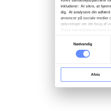
vores samarbejdspartnere for
inkluderer: At sikre, at hjem
dig. At analysere din adfærd
annoncer på sociale medier 
oplysninger om din brug af v
Disse samarbejdspartnere kan
gennem din brug af deres tje
Samtykkevalg
tredjelande, herunder USA. U
Nødvendig
beskrivelser af de indsamled
cookie opbevares. Du bestem
oplysninger om dig via cooki
hjemmeside. Yderligere oply
behandling af personoplysnin
Afvis