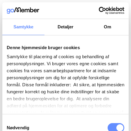
Samtykke
Detaljer
Om
Denne hjemmeside bruger cookies
Samtykke til placering af cookies og behandling af
personoplysninger. Vi bruger vores egne cookies samt
cookies fra vores samarbejdspartnere for at indsamle
personoplysninger om dig for at opfylde forskellige
formål. Disse formål inkluderer: At sikre, at hjemmesiden
fungerer korrekt og huske dine indstillinger for at skabe
en bedre brugeroplevelse for dig. At analysere din
adfærd på hjemmesiden for at optimere og forbedre
vores platform. At målrette vores indhold og annoncer på
sociale medier og eksterne sider baseret på din adfærd
Samtykkevalg
på vores hjemmeside. Vi kan også videregive
Nødvendig