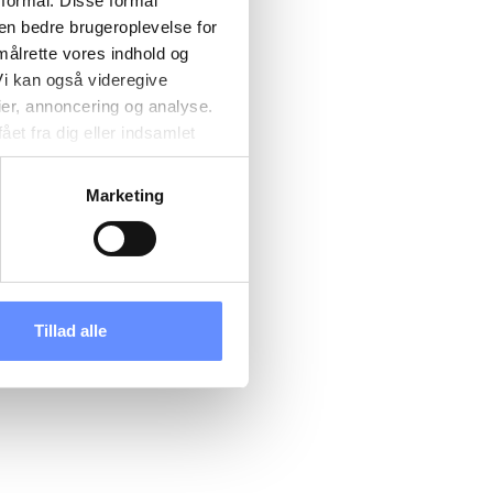
 formål. Disse formål
 en bedre brugeroplevelse for
målrette vores indhold og
i kan også videregive
ier, annoncering og analyse.
et fra dig eller indsamlet
e kan være placeret i usikre
d cookies, overordnede
Marketing
 kan du se, hvor længe hver
 til og dermed behandle
ændre det på vores
tik
, og du kan læse om vores
Tillad alle