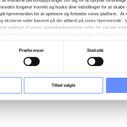
 at indsamle personoplysninger om dig for at opfylde forskellige
mesiden fungerer korrekt og huske dine indstillinger for at skabe
 på hjemmesiden for at optimere og forbedre vores platform. At 
og eksterne sider baseret på din adfærd på vores hjemmeside. V
ores platform til vores samarbejdspartnere inden for sociale med
 kombinere disse data med andre oplysninger, de tidligere har få
nester. Det skal bemærkes, at nogle af vores samarbejdspartner
nder detaljer finder du yderligere information om formålene me
Præferencer
Statistik
e oplysninger og hvem der sætter hver enkelt cookie. Derudover
mer selv, hvilke formål vores hjemmeside må anvende cookies
es. Du har også mulighed for at tilbagekalde dit samtykke eller 
sninger om vores brug af cookies kan findes i
vores cookiepoli
ger i
vores persondatapolitik
.
Tillad valgte