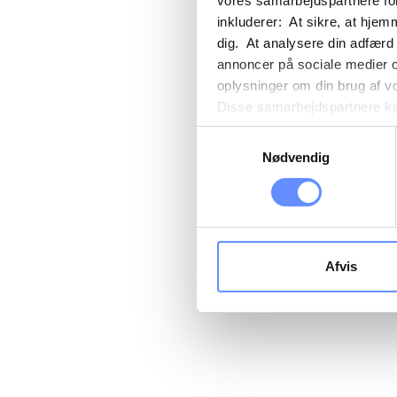
vores samarbejdspartnere for
inkluderer: At sikre, at hjem
dig. At analysere din adfærd
annoncer på sociale medier 
oplysninger om din brug af v
Disse samarbejdspartnere kan
gennem din brug af deres tje
Samtykkevalg
tredjelande, herunder USA. U
Nødvendig
beskrivelser af de indsamled
cookie opbevares. Du bestem
oplysninger om dig via cooki
hjemmeside. Yderligere oply
behandling af personoplysnin
Afvis