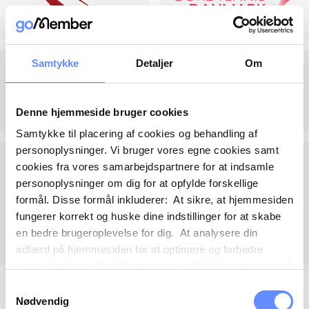
Samtykke
Detaljer
Om
Denne hjemmeside bruger cookies
Samtykke til placering af cookies og behandling af
personoplysninger. Vi bruger vores egne cookies samt
cookies fra vores samarbejdspartnere for at indsamle
personoplysninger om dig for at opfylde forskellige
formål. Disse formål inkluderer: At sikre, at hjemmesiden
fungerer korrekt og huske dine indstillinger for at skabe
en bedre brugeroplevelse for dig. At analysere din
adfærd på hjemmesiden for at optimere og forbedre
vores platform. At målrette vores indhold og annoncer på
sociale medier og eksterne sider baseret på din adfærd
Samtykkevalg
på vores hjemmeside. Vi kan også videregive
Nødvendig