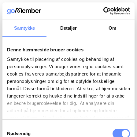
Samtykke
Detaljer
Om
Denne hjemmeside bruger cookies
Samtykke til placering af cookies og behandling af
personoplysninger. Vi bruger vores egne cookies samt
cookies fra vores samarbejdspartnere for at indsamle
personoplysninger om dig for at opfylde forskellige
formål. Disse formål inkluderer: At sikre, at hjemmesiden
fungerer korrekt og huske dine indstillinger for at skabe
en bedre brugeroplevelse for dig. At analysere din
adfærd på hjemmesiden for at optimere og forbedre
vores platform. At målrette vores indhold og annoncer på
sociale medier og eksterne sider baseret på din adfærd
Samtykkevalg
på vores hjemmeside. Vi kan også videregive
Nødvendig