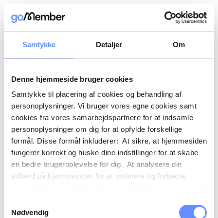
Samtykke
Detaljer
Om
Denne hjemmeside bruger cookies
Samtykke til placering af cookies og behandling af
personoplysninger. Vi bruger vores egne cookies samt
cookies fra vores samarbejdspartnere for at indsamle
personoplysninger om dig for at opfylde forskellige
formål. Disse formål inkluderer: At sikre, at hjemmesiden
fungerer korrekt og huske dine indstillinger for at skabe
en bedre brugeroplevelse for dig. At analysere din
adfærd på hjemmesiden for at optimere og forbedre
vores platform. At målrette vores indhold og annoncer på
sociale medier og eksterne sider baseret på din adfærd
Samtykkevalg
på vores hjemmeside. Vi kan også videregive
Nødvendig