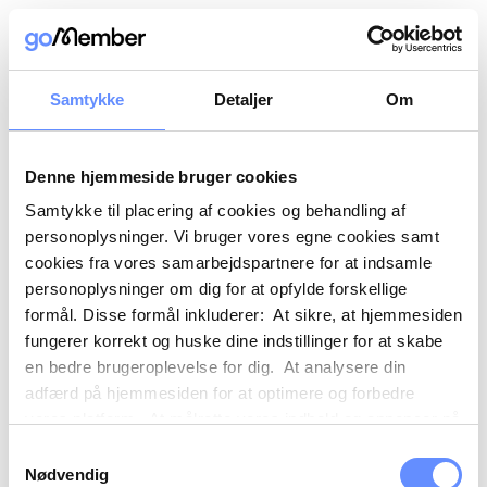
Samtykke
Detaljer
Om
Denne hjemmeside bruger cookies
Samtykke til placering af cookies og behandling af
personoplysninger. Vi bruger vores egne cookies samt
cookies fra vores samarbejdspartnere for at indsamle
personoplysninger om dig for at opfylde forskellige
formål. Disse formål inkluderer: At sikre, at hjemmesiden
fungerer korrekt og huske dine indstillinger for at skabe
en bedre brugeroplevelse for dig. At analysere din
adfærd på hjemmesiden for at optimere og forbedre
vores platform. At målrette vores indhold og annoncer på
sociale medier og eksterne sider baseret på din adfærd
Samtykkevalg
på vores hjemmeside. Vi kan også videregive
Nødvendig