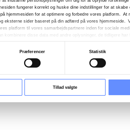
 at indsamle personoplysninger om dig for at opfylde forskellige
mesiden fungerer korrekt og huske dine indstillinger for at skabe
 på hjemmesiden for at optimere og forbedre vores platform. At 
og eksterne sider baseret på din adfærd på vores hjemmeside. V
ores platform til vores samarbejdspartnere inden for sociale med
 kombinere disse data med andre oplysninger, de tidligere har få
nester. Det skal bemærkes, at nogle af vores samarbejdspartner
nder detaljer finder du yderligere information om formålene me
Præferencer
Statistik
e oplysninger og hvem der sætter hver enkelt cookie. Derudover
mer selv, hvilke formål vores hjemmeside må anvende cookies
es. Du har også mulighed for at tilbagekalde dit samtykke eller 
sninger om vores brug af cookies kan findes i
vores cookiepoli
ger i
vores persondatapolitik
.
Tillad valgte