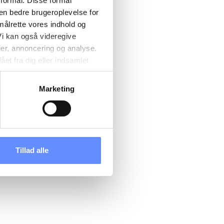
 formål. Disse formål
 en bedre brugeroplevelse for
målrette vores indhold og
i kan også videregive
ier, annoncering og analyse.
et fra dig eller indsamlet
e kan være placeret i usikre
d cookies, overordnede
Marketing
 kan du se, hvor længe hver
 til og dermed behandle
ændre det på vores
tik
, og du kan læse om vores
Tillad alle