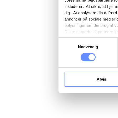
vores samarbejdspartnere for
inkluderer: At sikre, at hjem
dig. At analysere din adfærd
annoncer på sociale medier 
oplysninger om din brug af v
Disse samarbejdspartnere kan
gennem din brug af deres tje
Samtykkevalg
tredjelande, herunder USA. U
Nødvendig
beskrivelser af de indsamled
cookie opbevares. Du bestem
oplysninger om dig via cooki
hjemmeside. Yderligere oply
behandling af personoplysnin
Afvis