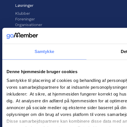
Løsninger
Klubber
Foreninger
Organisationer
Support
Vidensbank
Samtykke
Det
Support center
Kontakt support
Denne hjemmeside bruger cookies
Information
Samtykke til placering af cookies og behandling af personop
Handelsbetingelser
Cookies
vores samarbejdspartnere for at indsamle personoplysninger o
Persondatapolitik
inkluderer: At sikre, at hjemmesiden fungerer korrekt og husk
dig. At analysere din adfærd på hjemmesiden for at optimere
annoncer på sociale medier og eksterne sider baseret på di
oplysninger om din brug af vores platform til vores samarbej
Disse samarbejdspartnere kan kombinere disse data med andre 