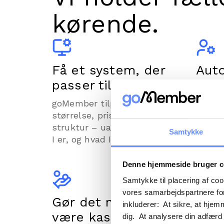
kørende.
Få et system, der
Aut
passer til jer.
admi
goMember tilpasses jeres
Med g
størrelse, prissætning og
økonom
struktur – uanset hvor mange
kan se
Samtykke
I er, og hvad I samles om.
medlem
og opk
og ryk
Denne hjemmeside bruger c
Samtykke til placering af co
vores samarbejdspartnere for
Gør det nemt at
Nå u
inkluderer: At sikre, at hjem
være kasserer.
med
dig. At analysere din adfærd