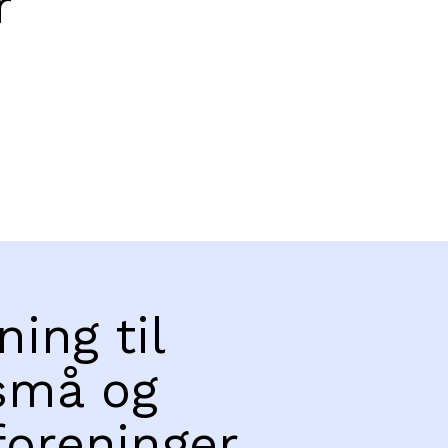
r
ning til
små og
foreninger