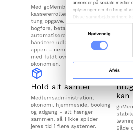
annoncer på sociale medier 
Med goMember er
Ræk n
oplysninger om din brug af v
kassererrollen ikke længere en
hold 
Disse samarbejdspartnere kan
tung opgave. Kassereren kan
på mai
gennem din brug af deres tje
Samtykkevalg
bogføre, betale regninger,
appen,
tredjelande, herunder USA. U
Nødvendig
automatisere opgaver og
tilmel
beskrivelser af de indsamled
håndtere udlæg direkte i
betali
cookie opbevares. Du bestem
appen – nemt, sikkert og altid
farten
oplysninger om dig via cooki
med fuldt overblik over
hjemmeside. Yderligere oply
økonomien.
behandling af personoplysnin
Afvis
Hold alt samlet
Brug
kan
Medlemsadministration,
økonomi, hjemmeside, booking
goMem
og adgang – alt hænger
stabil
sammen, så I ikke spilder
løsni
jeres tid i flere systemer.
Både 