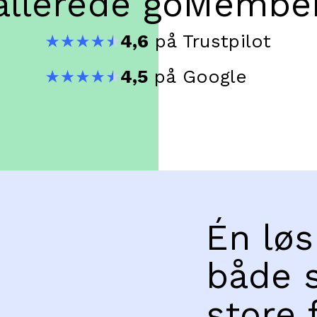
allerede goMembe
4,6
på Trustpilot
4,5
på Google
Én løs
både 
store 