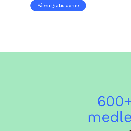
Få en gratis demo
600+
medl