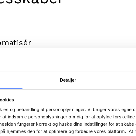
omatisér
nistrationen.
oMember kan
ien køre af sig selv. I
lv automatisere alt fra
Detaljer
slister, registreringer
rævninger til betalinger
kere.
ookies
okies og behandling af personoplysninger. Vi bruger vores egne 
 at indsamle personoplysninger om dig for at opfylde forskellige
d til
mesiden fungerer korrekt og huske dine indstillinger for at skabe
lemmerne.
 på hjemmesiden for at optimere og forbedre vores platform. At 