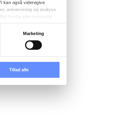
i kan også videregive
ier, annoncering og analyse.
et fra dig eller indsamlet
e kan være placeret i usikre
d cookies, overordnede
Marketing
 kan du se, hvor længe hver
 til og dermed behandle
ændre det på vores
tik
, og du kan læse om vores
Tillad alle