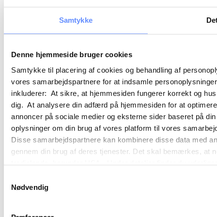
Samtykke
Det
Denne hjemmeside bruger cookies
Samtykke til placering af cookies og behandling af personop
vores samarbejdspartnere for at indsamle personoplysninger o
inkluderer: At sikre, at hjemmesiden fungerer korrekt og husk
dig. At analysere din adfærd på hjemmesiden for at optimere
annoncer på sociale medier og eksterne sider baseret på di
oplysninger om din brug af vores platform til vores samarbej
Disse samarbejdspartnere kan kombinere disse data med andre 
gennem din brug af deres tjenester. Det skal bemærkes, at n
tredjelande, herunder USA. Under detaljer finder du yderli
beskrivelser af de indsamlede oplysninger og hvem der sætt
Samtykkevalg
cookie opbevares. Du bestemmer selv, hvilke formål vores
Nødvendig
oplysninger om dig via cookies. Du har også mulighed for at 
hjemmeside. Yderligere oplysninger om vores brug af cookie