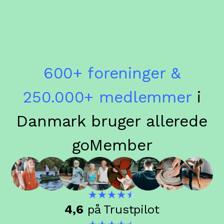
600+ foreninger &
250.000+ medlemmer
i
Danmark bruger allerede
goMember
4,6
på Trustpilot