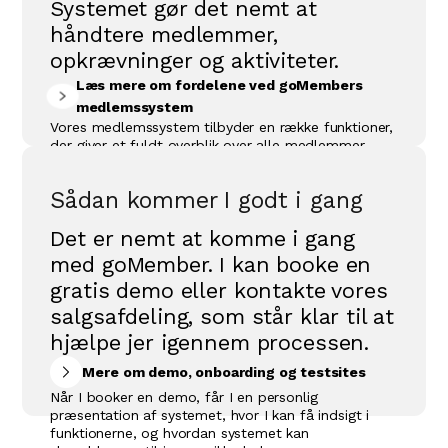
Systemet gør det nemt at
håndtere medlemmer,
opkrævninger og aktiviteter.
Læs mere om fordelene ved goMembers
medlemssystem
Vores medlemssystem tilbyder en række funktioner,
der giver et fuldt overblik over alle medlemmer,
aktiviteter og økonomien. Det sikrer smidig
opkrævning af kontingent og gør det let at
Sådan kommer I godt i gang
administrere tilmelding til f.eks. holdsport, kurser og
andre arrangementer. goMember optimerer også
Det er nemt at komme i gang
kommunikationen mellem medlemmerne og
foreningen, så ingen går glip af vigtig information.
med goMember. I kan booke en
Derudover tilbyder systemet en brugervenlig
gratis demo eller kontakte vores
hjemmeside, som kan tilpasses enhver forenings
behov. Uanset om du driver en lille lokal forening
salgsafdeling, som står klar til at
eller en større organisation, gør goMember det
hjælpe jer igennem processen.
nemt at holde styr på alt fra aktiviteter til
medlemsbetalinger, så du kan fokusere på det, der
Mere om demo, onboarding og testsites
virkelig tæller – nemlig fællesskabet.
Når I booker en demo, får I en personlig
præsentation af systemet, hvor I kan få indsigt i
funktionerne, og hvordan systemet kan