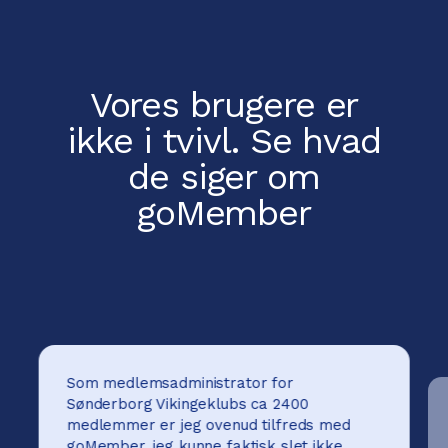
Vores brugere er
ikke i tvivl.
Se hvad
de siger om
goMember
Som medlemsadministrator for
Sønderborg Vikingeklubs ca 2400
medlemmer er jeg ovenud tilfreds med
goMember, jeg kunne faktisk slet ikke