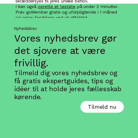
skræddersyes til jeres unikke behov.
I kan også
oprette et testsite
på under 2 minutter.
Prøv goMember gratis og uforpligtende i 1 måned
og oplev fordelene ved et effektivt
medlemssystem.
Nyhedsbrev
Vores nyhedsbrev gør
det sjovere at være
frivillig.
Tilmeld dig vores nyhedsbrev og
få gratis ekspertguides, tips og
idéer til at holde jeres fællesskab
kørende.
Tilmeld nu