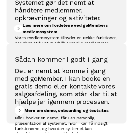
Systemet gør det nemt at
håndtere medlemmer,
opkrævninger og aktiviteter.
Læs mere om fordelene ved goMembers
medlemssystem
Vores medlemssystem tilbyder en række funktioner,
der giver et fuldt overblik over alle medlemmer,
aktiviteter og økonomien. Det sikrer smidig
opkrævning af kontingent og gør det let at
Sådan kommer I godt i gang
administrere tilmelding til f.eks. holdsport, kurser og
andre arrangementer. goMember optimerer også
Det er nemt at komme i gang
kommunikationen mellem medlemmerne og
foreningen, så ingen går glip af vigtig information.
med goMember. I kan booke en
Derudover tilbyder systemet en brugervenlig
gratis demo eller kontakte vores
hjemmeside, som kan tilpasses enhver forenings
behov. Uanset om du driver en lille lokal forening
salgsafdeling, som står klar til at
eller en større organisation, gør goMember det
hjælpe jer igennem processen.
nemt at holde styr på alt fra aktiviteter til
medlemsbetalinger, så du kan fokusere på det, der
Mere om demo, onboarding og testsites
virkelig tæller – nemlig fællesskabet.
Når I booker en demo, får I en personlig
præsentation af systemet, hvor I kan få indsigt i
funktionerne, og hvordan systemet kan