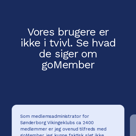
Vores brugere er
ikke i tvivl.
Se hvad
de siger om
goMember
Som medlemsadministrator for
Sønderborg Vikingeklubs ca 2400
medlemmer er jeg ovenud tilfreds med
goMember, jeg kunne faktisk slet ikke