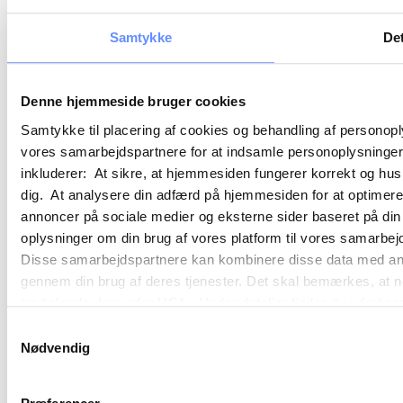
Samtykke
Det
Denne hjemmeside bruger cookies
Samtykke til placering af cookies og behandling af personop
vores samarbejdspartnere for at indsamle personoplysninger o
inkluderer: At sikre, at hjemmesiden fungerer korrekt og husk
dig. At analysere din adfærd på hjemmesiden for at optimere
annoncer på sociale medier og eksterne sider baseret på di
oplysninger om din brug af vores platform til vores samarbej
Disse samarbejdspartnere kan kombinere disse data med andre 
gennem din brug af deres tjenester. Det skal bemærkes, at n
tredjelande, herunder USA. Under detaljer finder du yderli
beskrivelser af de indsamlede oplysninger og hvem der sætt
Samtykkevalg
cookie opbevares. Du bestemmer selv, hvilke formål vores
Nødvendig
oplysninger om dig via cookies. Du har også mulighed for at 
hjemmeside. Yderligere oplysninger om vores brug af cookie