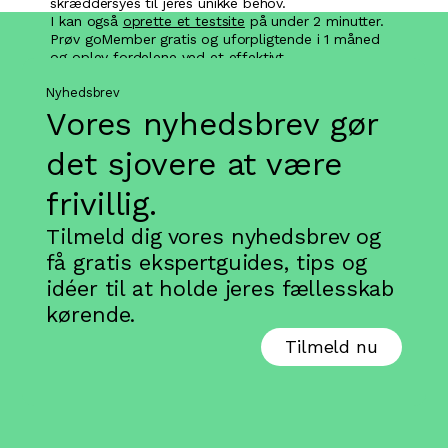
skræddersyes til jeres unikke behov.
I kan også
oprette et testsite
på under 2 minutter.
Prøv goMember gratis og uforpligtende i 1 måned
og oplev fordelene ved et effektivt
medlemssystem.
Nyhedsbrev
Vores nyhedsbrev gør
det sjovere at være
frivillig.
Tilmeld dig vores nyhedsbrev og
få gratis ekspertguides, tips og
idéer til at holde jeres fællesskab
kørende.
Tilmeld nu