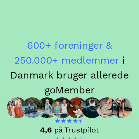
600+ foreninger &
250.000+ medlemmer
i
Danmark bruger allerede
goMember
4,6
på Trustpilot