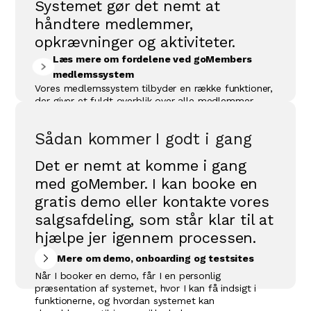
Systemet gør det nemt at
håndtere medlemmer,
opkrævninger og aktiviteter.
Læs mere om fordelene ved goMembers
medlemssystem
Vores medlemssystem tilbyder en række funktioner,
der giver et fuldt overblik over alle medlemmer,
aktiviteter og økonomien. Det sikrer smidig
opkrævning af kontingent og gør det let at
Sådan kommer I godt i gang
administrere tilmelding til f.eks. holdsport, kurser og
andre arrangementer. goMember optimerer også
Det er nemt at komme i gang
kommunikationen mellem medlemmerne og
foreningen, så ingen går glip af vigtig information.
med goMember. I kan booke en
Derudover tilbyder systemet en brugervenlig
gratis demo eller kontakte vores
hjemmeside, som kan tilpasses enhver forenings
behov. Uanset om du driver en lille lokal forening
salgsafdeling, som står klar til at
eller en større organisation, gør goMember det
hjælpe jer igennem processen.
nemt at holde styr på alt fra aktiviteter til
medlemsbetalinger, så du kan fokusere på det, der
Mere om demo, onboarding og testsites
virkelig tæller – nemlig fællesskabet.
Når I booker en demo, får I en personlig
præsentation af systemet, hvor I kan få indsigt i
funktionerne, og hvordan systemet kan