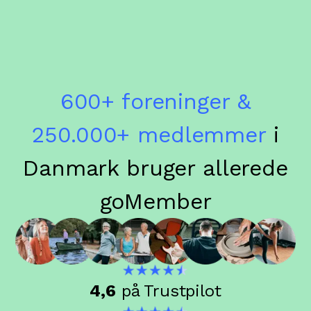
600+ foreninger &
250.000+ medlemmer
i
Danmark bruger allerede
goMember
4,6
på Trustpilot