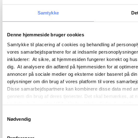
Samtykke
Det
Denne hjemmeside bruger cookies
Samtykke til placering af cookies og behandling af personop
vores samarbejdspartnere for at indsamle personoplysninger o
inkluderer: At sikre, at hjemmesiden fungerer korrekt og husk
dig. At analysere din adfærd på hjemmesiden for at optimere
annoncer på sociale medier og eksterne sider baseret på di
oplysninger om din brug af vores platform til vores samarbej
Disse samarbejdspartnere kan kombinere disse data med andre 
gennem din brug af deres tjenester. Det skal bemærkes, at n
tredjelande, herunder USA. Under detaljer finder du yderli
beskrivelser af de indsamlede oplysninger og hvem der sætt
Samtykkevalg
cookie opbevares. Du bestemmer selv, hvilke formål vores
Nødvendig
oplysninger om dig via cookies. Du har også mulighed for at 
hjemmeside. Yderligere oplysninger om vores brug af cookie