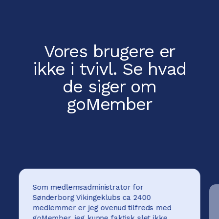
Vores brugere er
ikke i tvivl.
Se hvad
de siger om
goMember
Som medlemsadministrator for
Sønderborg Vikingeklubs ca 2400
medlemmer er jeg ovenud tilfreds med
goMember, jeg kunne faktisk slet ikke